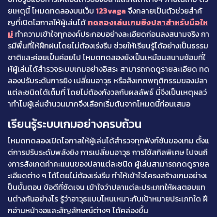
ยเหตุนี้ โหมดทดลองบนเว็บ
123vaga
จึงกลายเป็นตัวช่วยสำคั
ญที่เปิดโอกาสให้ผู้เล่นได้
ทดลองเล่นเกมยิงปลาสำหรับมือให
ม่
ทำความเข้าใจทุกองค์ประกอบอย่างละเอียดก่อนลงสนามจริง กา
รมีพื้นที่ให้ฝึกฝนโดยไม่ต้องเร่งรีบ ช่วยให้เรียนรู้ได้อย่างเป็นธรรม
ชาติและค่อยเป็นค่อยไป โหมดทดลองยังเป็นเหมือนสนามซ้อมที่ใ
ห้ผู้เล่นได้สำรวจระบบเกมอย่างอิสระ สามารถกดดูรายละเอียด ทด
ลองปรับระดับการยิง เปลี่ยนอาวุธ หรือสังเกตพฤติกรรมของปลา
แต่ละชนิดได้เต็มที่ โดยไม่ต้องกังวลกับผลลัพธ์ นี่จึงเป็นเหตุผลว่
าทำไมผู้เล่นจำนวนมากจึงเลือกเริ่มต้นจากโหมดนี้ก่อนเสมอ
เรียนรู้ระบบเกมอย่างครบถ้วน
โหมดทดลองเปิดโอกาสให้ผู้เล่นได้สำรวจทุกฟังก์ชันของเกม ตั้งแ
ต่การปรับระดับพลังยิง การเปลี่ยนอาวุธ การใช้สกิลพิเศษ ไปจนถึ
งการสังเกตค่าคะแนนของปลาแต่ละชนิด ผู้เล่นสามารถกดดูรายล
ะเอียดต่าง ๆ ได้โดยไม่ต้องเร่งรีบ ทำให้เข้าใจโครงสร้างเกมอย่างเ
ป็นขั้นตอน ข้อดีที่ชัดเจน เข้าใจว่าปลาแต่ละประเภทให้ผลตอบแท
นต่างกันอย่างไร รู้ว่าอาวุธแบบไหนเหมาะกับเป้าหมายประเภทใด ฝึ
กอ่านหน้าจอและสัญลักษณ์ต่างๆ ได้คล่องขึ้น