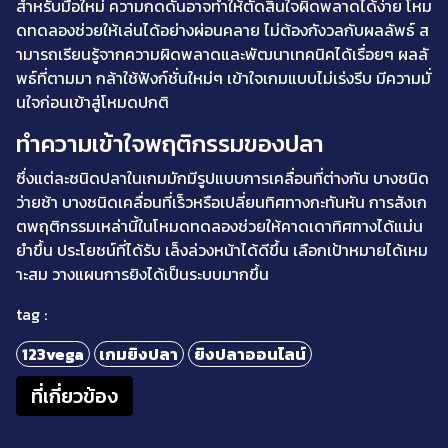
สำหรับมือใหม่ ความกดดันอาจทำให้ตัดสินใจผิดพลาดได้ง่าย โหม
ดทดลองช่วยให้เล่นได้อย่างผ่อนคลาย ไม่ต้องกังวลกับผลลัพธ์ ส
ามารถเรียนรู้จากความผิดพลาดและพัฒนาเทคนิคได้เรื่อยๆ ผลลั
พธ์ที่ตามมา กล้าใช้ฟังก์ชั่นใหม่ๆ เข้าใจเกมแบบไม่เร่งรีบ มีความมั่
นใจก่อนเข้าสู่โหมดปกติ
ทำความเข้าใจพฤติกรรมของปลา
ซึ่งแต่ละชนิดปลาในเกมมักมีรูปแบบการเคลื่อนที่ต่างกัน บางชนิด
ว่ายช้า บางชนิดเคลื่อนที่เร็วหรือเปลี่ยนทิศทางกะทันหัน การสังเก
ตพฤติกรรมเหล่านี้ในโหมดทดลองช่วยให้คาดเดาทิศทางได้แม่น
ยำขึ้น ประโยชน์ที่ได้รับ เล็งล่วงหน้าได้ดีขึ้น เลือกเป้าหมายได้เหม
าะสม วางแผนการยิงได้เป็นระบบมากขึ้น
tag :
123vega
เกมยิงปลา
ยิงปลาออนไลน์
ที่เกี่ยวข้อง