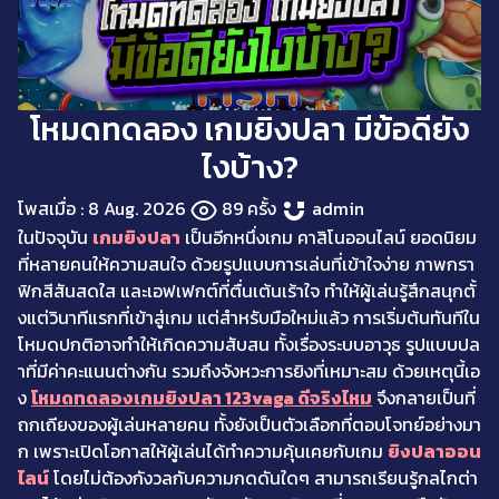
โหมดทดลอง เกมยิงปลา มีข้อดียัง
ไงบ้าง?
โพสเมื่อ : 8 Aug. 2026
89 ครั้ง
admin
ในปัจจุบัน
เกมยิงปลา
เป็นอีกหนึ่งเกม คาสิโนออนไลน์ ยอดนิยม
ที่หลายคนให้ความสนใจ ด้วยรูปแบบการเล่นที่เข้าใจง่าย ภาพกรา
ฟิกสีสันสดใส และเอฟเฟกต์ที่ตื่นเต้นเร้าใจ ทำให้ผู้เล่นรู้สึกสนุกตั้
งแต่วินาทีแรกที่เข้าสู่เกม แต่สำหรับมือใหม่แล้ว การเริ่มต้นทันทีใน
โหมดปกติอาจทำให้เกิดความสับสน ทั้งเรื่องระบบอาวุธ รูปแบบปล
าที่มีค่าคะแนนต่างกัน รวมถึงจังหวะการยิงที่เหมาะสม ด้วยเหตุนี้เอ
ง
โหมดทดลองเกมยิงปลา
123vaga ดีจริงไหม
จึงกลายเป็นที่
ถกเถียงของผู้เล่นหลายคน ทั้งยังเป็นตัวเลือกที่ตอบโจทย์อย่างมา
ก เพราะเปิดโอกาสให้ผู้เล่นได้ทำความคุ้นเคยกับเกม
ยิงปลาออน
ไลน์
โดยไม่ต้องกังวลกับความกดดันใดๆ สามารถเรียนรู้กลไกต่า