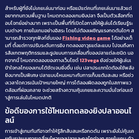
สำหรับผู้ที่ยังไม่เคยเล่นมาก่อน หรือแม้แต่คนที่เคยเล่นมาแล้วแต่
อยากทบทวนพื้นฐาน โหมดทดลองเกมยิงปลา จึงเป็นตัวเลือกที่ต
อบโจทย์อย่างมาก เพราะเป็นพื้นที่ที่เปิดโอกาสให้ผู้เล่นได้เรียนรู้ระ
บบต่างๆ ภายในเกมอย่างอิสระ โดยไม่ต้องเผชิญแรงกดดันใดๆ ส
ามารถสำรวจทุกฟังก์ชั่นของ
Fishing video game
ได้อย่างเต็
มที่ ตั้งแต่การปรับระดับการยิง ทดลองอาวุธแต่ละแบบ ไปจนถึงกา
รสังเกตพฤติกรรมและรูปแบบการเคลื่อนที่ของปลาแต่ละชนิด นอ
กจากนี้ โหมดทดลองของทางเว็บไซต์
123vega
ยังช่วยให้ผู้เล่นเ
ข้าใจกลไกของเกมได้ชัดเจนยิ่งขึ้น เช่น ปลาประเภทใดต้องใช้พลัง
ยิงมากเป็นพิเศษ ปลาแบบไหนเหมาะกับการเก็บแต้มสะสม หรือช่ว
งเวลาใดควรเน้นเป้าหมายใหญ่ การได้ลองผิดลองถูกในสภาพแว
ดล้อมที่ผ่อนคลาย จะช่วยสร้างความคุ้นเคยและความมั่นใจก่อนเข้
าสู่การเล่นในโหมดปกติ
ข้อดีของการใช้โหมดทดลองยิงปลาออนไ
ลน์
การเข้าสู่เกมทันทีอาจทำให้รู้สึกสับสนหรือกดดัน เพราะยังไม่คุ้นเค
ยกับรูปแบบการเคลื่อนไหวของปลาและกลไกต่างๆ ภายในเกม ด้ว