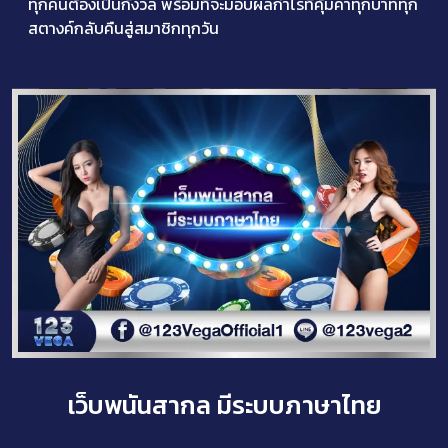
ทุกคนต้องเป็นกังวล พร้อมที่จะมอบผลกำไรที่คุ้มค่าทุกบาททุก
สตางค์กลับคืนสู่สมาชิกทุกวัน
เว็บพนันสากล มีระบบภาษาไทย