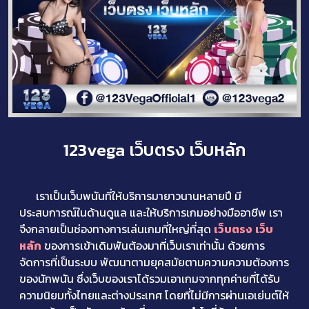
123vega เว็บตรง เว็บหลัก
เราเป็นเว็บพนันที่ให้บริการมายาวนานหลายปี มี
ประสบการณ์ในด้านดูแล และให้บริการเกมอย่างมืออาชีพ เรา
จึงกลายเป็นช่องทางการเล่นเกมที่ใหญ่ที่สุด
เว็บตรง
เว็บ
หลัก
ของการเข้าเดิมพันต้องมาที่เว็บเราเท่านั้น ด้วยการ
จัดการที่เป็นระบบ พัฒนาตามยุคสมัยตามความความต้องการ
ของนักพนัน ซึ่งเว็บของเราได้รวมเอาเกมจากทุกค่ายที่ได้รับ
ความนิยมทั้งไทยและต่างประเทศ โดยที่ไม่มีการผ่านเอเย่นต์ให้