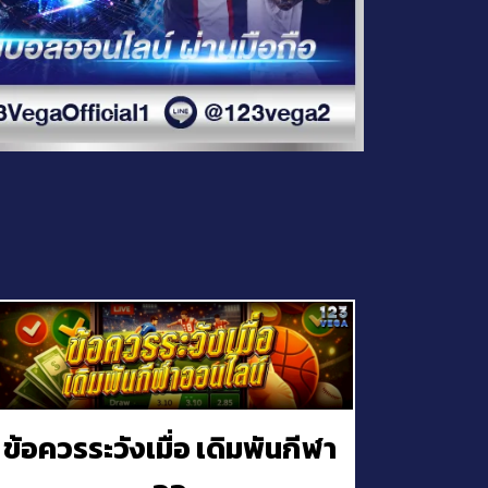
ข้อควรระวังเมื่อ เดิมพันกีฬา