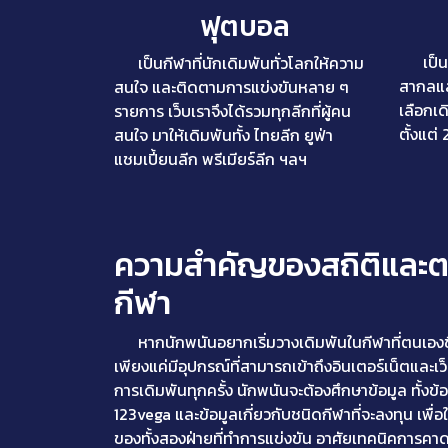
ฟุตบอล
เป็น
เป็นกีฬาที่นักเดิมพันทั่วโลกให้ความ
สากลแล
สนใจ และติดตามการแข่งขันหลาย ๆ
เลือกเด
รายการ เว็บเราจึงได้รวมทุกลีกที่ผู้คน
ตั้งแต่ 2
สนใจ มาให้เดิมพันทั้ง ไทยลีก ยูฟ่า
แชมเปี้ยนลีก พรีเมียร์ลีก ฯลฯ
ความสำคัญของสถิติและต
กีฬา
หากนักพนันอยากเริ่มวางเดิมพันในกีฬาที่ตนเอง
เพียงแค่มีอุปกรณ์ที่สามารถเข้าถึงอินเตอร์เน็ตและเ
การเดิมพันทุกครั้ง นักพนันจะต้องศึกษาข้อมูล ทั้งข้
123vega และข้อมูลเกี่ยวกับชนิดกีฬาที่จะลงทุน เพื่อ
ของทั้งสองฝ่ายที่ทำการแข่งขัน อาศัยเทคนิคการคาด