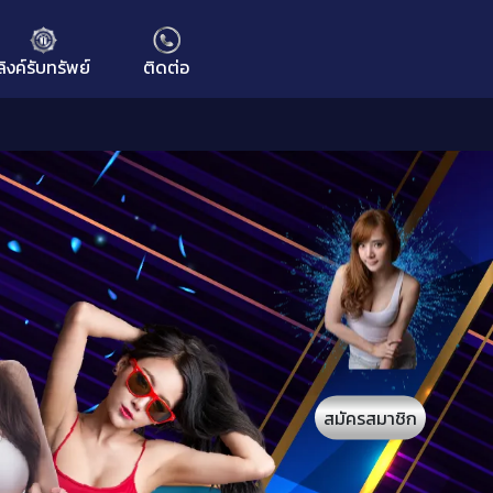
ลิงค์รับทรัพย์
ติดต่อ
สมัครสมาชิก