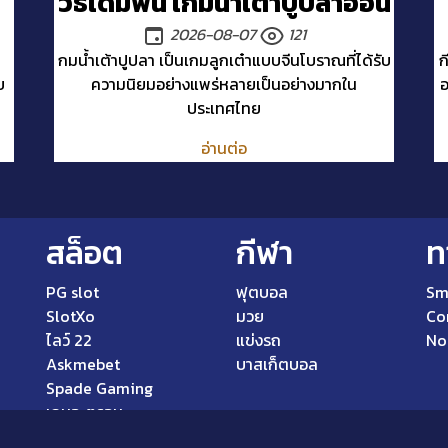
วิธีเดิมพัน เกมน้ำเต้าปูปลาออน
2026-08-07
121
กมน้ำเต้าปูปลา เป็นเกมลูกเต๋าแบบจีนโบราณที่ได้รับ
ก
บ
ความนิยมอย่างแพร่หลายเป็นอย่างมากใน
อ
ประเทศไทย
อ่านต่อ
สล็อต
กีฬา
ท
PG slot
ฟุตบอล
Sm
SlotXo
มวย
Co
ไลว์ 22
แข่งรถ
No
Askmebet
บาสเก็ตบอล
Spade Gaming
เกมอะตรอน
อมีบา