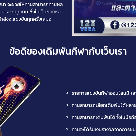
ารณา จะช่วยให้ท่านสามารถทายผล
มาจากทุกเกม ซึ่งในเว็บของเรา
กำลังจะแข่งขันทุกครั้งเสมอ
ข้อดีของเดิมพันกีฬากับเว็บเรา
รายการแข่งขันกีฬาออนไลน์มีห
ท่านสามารถเลือกเดิมพันได้หลา
ท่านสามารถเดิมพันได้ทั้งในมือถื
ท่านจะได้รับเงินรางวัลจากการชนะเ