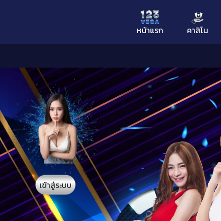
หน้าแรก
คาสิโน
เข้าสู่ระบบ