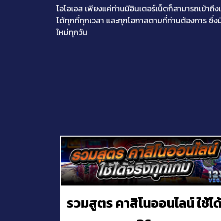
ไอโอเอส เพียงแค่ท่านมีอินเตอร์เน็ตก็สามารถเข้าถ
ได้ทุกที่ทุกเวลา และทุกโอกาสตามที่ท่านต้องการ ซึ
ใหม่ทุกวัน
รวมสูตร คาสิโนออนไลน์ ใช้ได