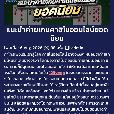
แนะนำค่ายเกมคาสิโนออนไลน์ยอด
นิยม
โพสเมื่อ : 6 Aug. 2026
98 ครั้ง
admin
ถ้าใครเพิ่งเริ่มเข้าสู่โลก คาสิโนออนไลน์ อาจจะงงๆ หน่อยว่าค่ายเก
มไหนน่าเล่นบ้างจริงๆ โลกของคาสิโนตอนนี้มีค่ายเกมเยอะมาก แ
ต่ละค่ายก็มีจุดเด่นและสไตล์เฉพาะตัว ทำให้การเลือกค่ายเหมือนก
ารเลือกเพื่อนเล่นเกมในเว็บ
123
vega
ใครชอบบรรยากาศแบบสด
ๆ ใครชอบกราฟิกสวยๆ ใครชอบเกมหลากหลาย ก็มีตัวเลือกให้ต
รงใจบางค่ายเน้น คาสิโนสด ให้เรารู้สึกเหมือนได้นั่งเล่นอยู่ในคาสิโ
นจริงๆ มีดีลเลอร์สดๆ แจกไพ่ หมุนวงล้อ หรือเขย่าลูกเต๋าแบบเรี
ยลไทม์ บรรยากาศสนุกและตื่นเต้นเหมือนอยู่ข้างสนามจริงบางค่า
ยเน้น สล็อตและเกมวิดีโอ กราฟิกสวย เอฟเฟกต์ตระการตา เกมเ
ล่นง่าย เหมาะกับคนชอบความเพลินและลุ้นแบบไม่ซับซ้อนบางค่า