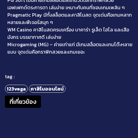
เอฟเฟกต์ตระการตา เล่นง่าย เหมาะกับคนที่ชอบเกมเพลิน ๆ
Pragmatic Play มีทั้งสล็อตและคาสิโนสด จุดเด่นคือเกมหลาก
หลายและฟีเจอร์สนุก ๆ
WM Casino คาสิโนสดครบเครื่อง บาคาร่า รูเล็ต ไฮโล และเสือ
มังกร บรรยากาศดี เล่นง่าย
Microgaming (MG) – ค่ายเก่าแก่ มีเกมสล็อตและเกมโต๊ะหลาย
แบบ จุดเด่นคือกราฟิกสวยและเกมเยอะ
tag :
123vega
คาสิโนออนไลน์
ที่เกี่ยวข้อง