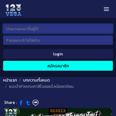
login
สมัครสมาชิก
หน้าแรก
บทความทั้งหมด
แนะนำค่ายเกมคาสิโนออนไลน์ยอดนิยม
Share :