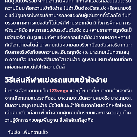
คนดูอินไปพร้อม ๆ กันอีกเหตุผลที่ทำให้กีฬาแข่งรถออนไลน์ได้รับ
ความนิยม คือความเข้าถึงง่าย ไม่จำเป็นต้องมีรถแข่งหรือสนามจริ
ง แค่มีอุปกรณ์พร้อมก็สามารถลงแข่งกับผู้เล่นจากทั่วโลกได้ทันที
บรรยากาศการแข่งขันก็ไม่แพ้กีฬาประเภทอื่น มีทั้งการฝึกฝน การ
พัฒนาฝีมือ และการแข่งขันระดับจริงจัง จนหลายรายการถูกจัดเป็
นอีสปอร์ตเต็มรูปแบบกีฬาแข่งรถออนไลน์ยังมีความหลากหลายใ
ห้เลือกตามสไตล์ บางเกมเน้นความสมจริงเหมือนขับรถจริง เหมาะ
กับสายจริงจังที่ชอบความละเอียดทุกจังหวะ บางเกมเน้นความสนุ
ก ความเร็ว และภาพสีสันสดใส เล่นง่าย ดูเพลิน เหมาะกับคนที่อยา
กผ่อนคลายแต่ยังได้ความมันส์
วิธีเล่นกีฬาแข่งรถแบบเข้าใจง่าย
ในการเลือกเกมบนเว็บ
123vega
และดูโหมดที่เหมาะกับตัวเองเริ่ม
จากเลือกเกมแข่งรถที่ชอบ บางเกมจะเน้นความสมจริง บางเกมจะเ
น้นความสนุก เล่นง่าย มือใหม่แนะนำให้เริ่มจากโหมดฝึกหรือโหมด
เล่นคนเดียวก่อน เพื่อทำความคุ้นเคยกับระบบและการควบคุมทำค
วามรู้จักการควบคุมพื้นฐาน สิ่งสำคัญที่สุดคือ
คันเร่ง เพิ่มความเร็ว