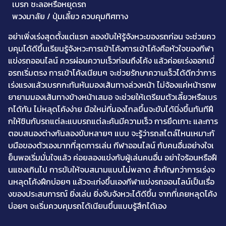
เบรก ชะลอหรือหยุดรถ
พวงมาลัย / ปุ่มเลี้ยว ควบคุมทิศทาง
อย่าเพิ่งเร่งสุดตั้งแต่แรก ลองขับให้รู้จังหวะของรถก่อน จะช่วยคว
บคุมได้ดีขึ้นเรียนรู้จังหวะการเข้าโค้งการเข้าโค้งคือหัวใจของกีฬา
แข่งรถออนไลน์ ควรผ่อนความเร็วก่อนถึงโค้ง แล้วค่อยเร่งออกเมื่
อรถเริ่มตรง การเข้าโค้งเนียนๆ จะช่วยรักษาความเร็วได้ดีกว่าการ
เร่งแรงแล้วเบรกกะทันหันมองเส้นทางล่วงหน้า ไม่จ้องแค่หน้ารถพ
ยายามมองเส้นทางข้างหน้าเสมอ จะช่วยให้เตรียมตัวเลี้ยวหรือเบร
กได้ทัน ไม่หลุดโค้งง่าย มือใหม่ที่มองไกลขึ้นจะขับได้นิ่งขึ้นทันทีฝึ
กให้ชินกับรถแต่ละแบบรถแต่ละคันมีความเร็ว การยึดเกาะ และการ
ตอบสนองต่างกันลองขับหลายๆ แบบ จะรู้ว่ารถสไตล์ไหนเหมาะกั
บมือของตัวเองมากที่สุดการเล่น กีฬาออนไลน์ กับคนอื่นอย่างใจเ
ย็นพอเริ่มมั่นใจแล้ว ค่อยลองแข่งกับผู้เล่นคนอื่น อย่าใจร้อนหรือฝื
นแซงเกินไป การขับให้จบสนามแบบไม่พลาด สำคัญกว่าการเร่งจ
นหลุดโค้งฝึกบ่อยๆ แล้วจะเก่งขึ้นเองกีฬาแข่งรถออนไลน์เป็นเรื่อ
งของประสบการณ์ ยิ่งเล่น ยิ่งจับจังหวะได้ดีขึ้น จากที่เคยหลุดโค้ง
บ่อยๆ จะเริ่มควบคุมรถได้เนียนขึ้นแบบรู้สึกได้เอง