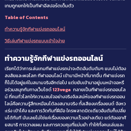
เกมถูกยกให้เป็นกีฬาอีสปอร์ตเต็มตัว
Table of Contents
ทำความรู้จักกีฬาแข่งรถออนไลน์
วิธีเล่นกีฬาแข่งรถแบบเข้าใจง่าย
ทำความรู้จักกีฬาแข่งรถออนไลน์
เรียกได้ว่าการเล่นเกมกีฬาแข่งรถน่าจะติดอันดับต้นๆ แบบไม่ต้อง
สงสัยและพอโลก กีฬาออนไลน์ เข้ามามีหน้าที่มากขึ้น กีฬาแข่งรถ
ก็ไม่ได้อยู่แค่ในสนามจริงอีกต่อไป แต่ขยับเข้ามาอยู่บนหน้าจอหรื
อร่วมสนุกกับทางเว็บไซต์
123vega
กลายเป็นกีฬาแข่งรถออนไล
น์ ที่คนทั่วโลกให้ความสนใจอย่างจริงจังเสน่ห์ของกีฬาแข่งรถออน
ไลน์คือความรู้สึกเหมือนได้ลงสนามจริง ทั้งเสียงเครื่องยนต์ จังหว
ะเร่ง เข้าโค้ง และการวัดกันที่ฝีมือ ใครพลาดนิดเดียวอันดับก็เปลี่ย
นได้ทันที มันเลยไม่ใช่แค่เรื่องของความเร็วอย่างเดียว แต่ต้องอาศั
ยสมาธิ การวางแผน และการควบคุมที่แม่นยำ ทำให้ทั้งคนเล่นและ