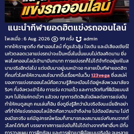
แนะนำกีฬายอดฮิตแข่งรถออนไลน์
โพสเมื่อ : 6 Aug. 2026
99 ครั้ง
admin
หากให้เราพูดถึง กีฬาออนไลน์ ที่ดูแล้วลุ้น ใจเต้น และมีเสียงเชียร์ใ
นหัวตลอดเวลาแข่งรถน่าจะเป็นหนึ่งในนั้นแบบไม่ต้องคิดนาน ยิ่ง
พอโลกออนไลน์เข้ามามีบทบาท การแข่งรถก็ไม่ได้จำกัดอยู่แค่ในส
นามจริงอีกต่อไป แต่ขยับมาอยู่บนหน้าจอ กลายเป็นกีฬายอดฮิต
ที่คนทั่วโลกให้ความสนใจมากขึ้นเรื่อยๆในเว็บ
123vega
ซึ่งเสน่ห์
ของการแข่งรถออนไลน์คือความรู้สึกเหมือนได้อยู่หลังพวงมาลัยจ
ริงๆ ทั้งจังหวะเข้าโค้ง การเร่ง ความเร็ว และการวัดกันที่ฝีมือแบบล้
วนๆ ไม่ใช่แค่กดมั่วๆ แล้วจบ ทุกการตัดสินใจมีผลต่อการแข่งขัน
ทำให้คนดูสนุก คนเล่นก็อิน ยิ่งดูยิ่งรู้สึกว่ามันจริงจังนะเนี่ยอีกอย่า
งที่ทำให้แข่งรถออนไลน์ฮิตคือความเข้าถึงง่าย ไม่ต้องมีสนาม ไม่ต้
องมีรถจริง แค่มีอุปกรณ์พร้อมก็สามารถลงสนามแข่งกับคนจากทั่
วโลกได้ทันที บรรยากาศการแข่งขันก็ไม่ได้ต่างจากกีฬาอื่นๆ มีทั้ง
การวางแผน การฝึกซ้อม และการพัฒนาฝีมือแบบจริงจัง จนหลาย