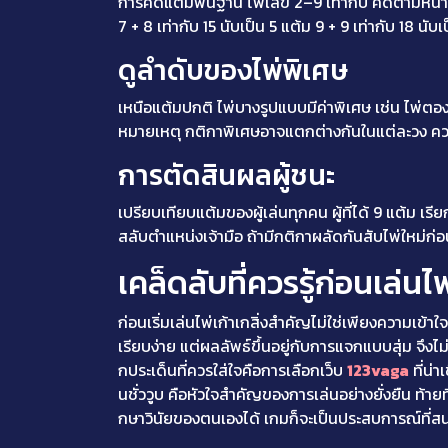
การคิดแต้มพื้นฐาน ไพ่เลข 2–9 เท่ากับ คิดตามหน้าไพ่
7 + 8 เท่ากับ 15 นับเป็น 5 แต้ม 9 + 9 เท่ากับ 18 นับ
ดูลำดับของไพ่พิเศษ
เหนือแต้มปกติ ไพ่บางรูปแบบมีค่าพิเศษ เช่น ไพ่ตอง ไ
หมายเหตุ กติกาพิเศษอาจแตกต่างกันในแต่ละวง ควร
การตัดสินผลผู้ชนะ
เปรียบเทียบแต้มของผู้เล่นทุกคน ผู้ที่ได้ 9 แต้ม เร
สลับตำแหน่งเจ้ามือ ถ้ามีกติกาผลัดกันสับไพ่ใหม่ก่อ
เคล็ดลับที่ควรรู้ก่อนเล่นไ
ก่อนเริ่มเล่นไพ่เก้าเกสิ่งสำคัญไม่ใช่เพียงความเข้า
เรียบง่าย แต่ผลลัพธ์ขึ้นอยู่กับการแจกแบบสุ่ม จึง
กประเด็นที่ควรใส่ใจคือการเลือกเว็บ
123vaga
ที่น่
นชั่ววูบ คือหัวใจสำคัญของการเล่นอย่างยั่งยืน ท้าย
กษาวินัยของตนเองได้ เกมก็จะเป็นประสบการณ์ที่