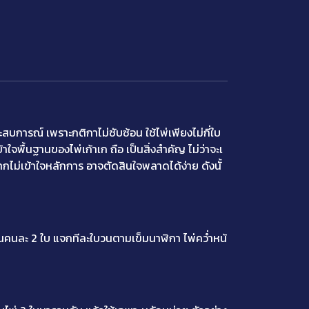
ีประสบการณ์ เพราะกติกาไม่ซับซ้อน ใช้ไพ่เพียงไม่กี่ใบ
าใจพื้นฐานของไพ่เก้าเก ถือ เป็นสิ่งสำคัญ ไม่ว่าจะเ
ไม่เข้าใจหลักการ อาจตัดสินใจพลาดได้ง่าย ดังนั้
เล่นคนละ 2 ใบ แจกทีละใบวนตามเข็มนาฬิกา ไพ่คว่ำหน้