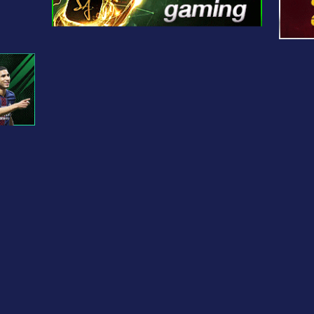
บทความข่าวสาร