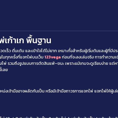
พ่เก้าเก พื้นฐาน
วดเร็ว ตื่นเต้น และเข้าใจได้ไม่ยาก เหมาะทั้งสำหรับผู้เริ่มต้นและผู้ที่ม
ญในทุกครั้งที่แจกไพ่บนเว็บ
123vega
ก่อนที่จะลงเล่นจริง การทำความเข้
ไพ่ รวมถึงรูปแบบการตัดสินแพ้–ชนะ เพราะแม้เกมจะดูเรียบง่าย แต่หาก
ี้เลย
ำแหน่งเจ้ามืออาจผลัดกันเป็น หรือมีเจ้ามือถาวรการแจกไพ่ แจกไพ่ให้ผู้