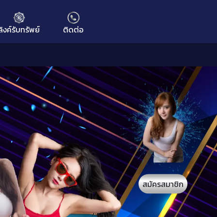
ลิงค์รับทรัพย์
ติดต่อ
สมัครสมาชิก