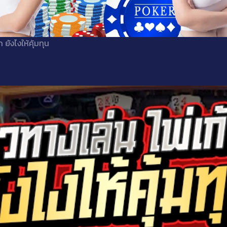
 ยังไงให้คุ้มทุน