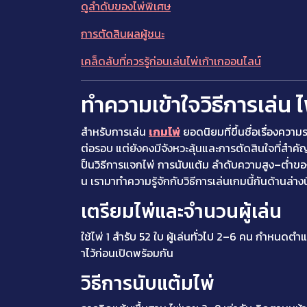
ดูลำดับของไพ่พิเศษ
การตัดสินผลผู้ชนะ
เคล็ดลับที่ควรรู้ก่อนเล่นไพ่เก้าเกออนไลน์
ทำความเข้าใจวิธีการเล่น ไ
สำหรับการเล่น
เกมไพ่
ยอดนิยมที่ขึ้นชื่อเรื่องความร
ต่อรอบ แต่ยังคงมีจังหวะลุ้นและการตัดสินใจที่สำคั
ป็นวิธีการแจกไพ่ การนับแต้ม ลำดับความสูง–ต่ำของ
น เรามาทำความรู้จักกับวิธีการเล่นเกมนี้กันด้านล่างน
เตรียมไพ่และจำนวนผู้เล่น
ใช้ไพ่ 1 สำรับ 52 ใบ ผู้เล่นทั่วไป 2–6 คน กำหนดต
าไว้ก่อนเปิดพร้อมกัน
วิธีการนับแต้มไพ่