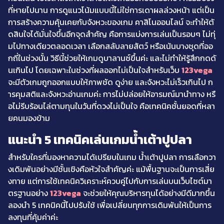
ที่หายไปนาน การดูแนวโน้มแบบนี้ไม่ใช่การเดาผลล่วงหน้า แต่เป็น
การสร้างความคุ้นเคยกับจังหวะของเกม คาสิโนออนไลน์ จะทำให้ตั
ดสินใจได้มั่นใจขึ้นอีกจุดสำคัญ คือการแบ่งการเล่นเป็นรอบๆ ไม่ทุ่
มไปทางเดียวตลอดเวลา เลือกสลับลายสัตว์ หรือเน้นบางชุดที่ออ
กถี่ในช่วงนั้น วิธีนี้ช่วยให้เกมดูบาลานซ์ขึ้นค่ะ และไม่ทำให้รู้สึกกดดั
นเกินไป โดยเฉพาะในช่วงที่ผลออกไม่เป็นใจสำหรับเว็บ
123
vega
จะมีตัวเกมถูกออกแบบให้ภาพชัด ดูง่าย และจังหวะไม่เร็วเกินไป ก
ารคุมสติและจังหวะอ่านเกมค่ะ การไม่ปล่อยให้อารมณ์มานำทาง หรื
อไม่รีบร้อนไล่ตามทุนในวันที่ดวงไม่เป็นใจ คือเทคนิคชั้นยอดที่หลา
ยคนมองข้าม
แนะนำ 5 เทคนิคเล่นเกมน้ำเต้าปูปลา
สำหรับใครที่มองหาความได้เปรียบในเกม น้ำเต้าปูปลา การเลือกวา
งเดิมพันอย่างมีชั้นเชิงคือหัวใจสำคัญค่ะ แม้พื้นฐานจะเป็นการเสี่ย
งทาย แต่การใช้เทคนิควิเคราะห์ควบคู่ไปกับการเล่นบนเว็บไซต์มา
ตรฐานอย่าง
123
vega
จะช่วยให้คุณบริหารทุนได้อย่างมีดีมากขึ้น
ลองนำ 5 เทคนิคนี้ไปปรับใช้ เพื่อเปลี่ยนทุกการเดิมพันให้เป็นการ
ลงทุนที่คุ้มค่าค่ะ