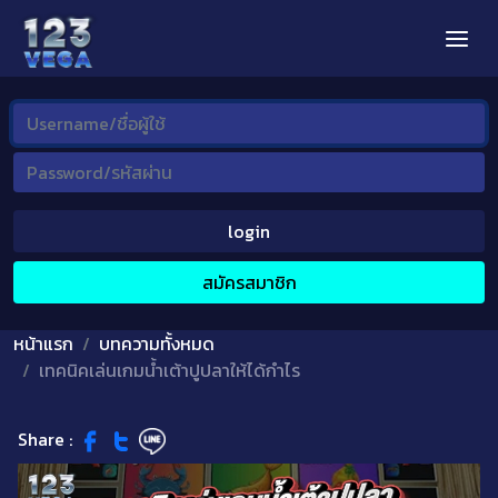
login
สมัครสมาชิก
หน้าแรก
บทความทั้งหมด
เทคนิคเล่นเกมน้ำเต้าปูปลาให้ได้กำไร
Share :