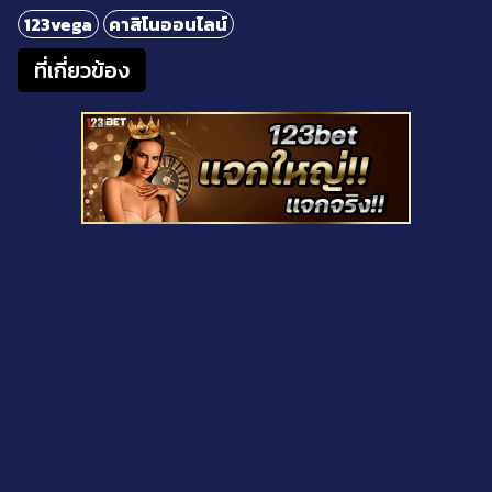
123vega
คาสิโนออนไลน์
ที่เกี่ยวข้อง