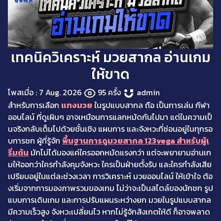
เทคนิควิเคราะห์ มวยสากล อ่านเกม
ให้ขาด
โพสเมื่อ : 7 Aug. 2026
95 ครั้ง
admin
สำหรับการเลือก
แทงมวย
ในรูปแบบสากล ถือ เป็นการเล่น กีฬา
ออนไลน์ ที่ดูเผินๆ อาจเหมือนการแลกหมัดกันไปมา แต่ในความเป็
นจริงกลับเต็มไปด้วยชั้นเชิง แผนการ และจังหวะที่ซ่อนอยู่ในทุกรอ
บการชก ผู้ที่รู้จัก
พื้นฐานการดูมวยสากล 123vega สำหรับผู้เ
ริ่มต้น
มักไม่ได้มองแค่ใครออกหมัดแรงกว่า แต่จะพยายามอ่านเก
มให้ออกว่าใครกำลังคุมจังหวะ ใครเป็นฝ่ายตั้งรับ และใครกำลังเสีย
เปรียบอยู่ในแต่ละช่วงเวลา การวิเคราะห์ มวยออนไลน์ ให้เข้าใจ ต้อ
งเริ่มจากการมองภาพรวมของเกม ไม่ว่าจะเป็นสไตล์ของนักชก รูป
แบบการเดินเกม และการปรับแผนระหว่างยก มวยในรูปแบบสากล
มีความเร็วสูง จังหวะเปลี่ยนไว หากไม่รู้จักสังเกตให้ดี ก็อาจพลาด