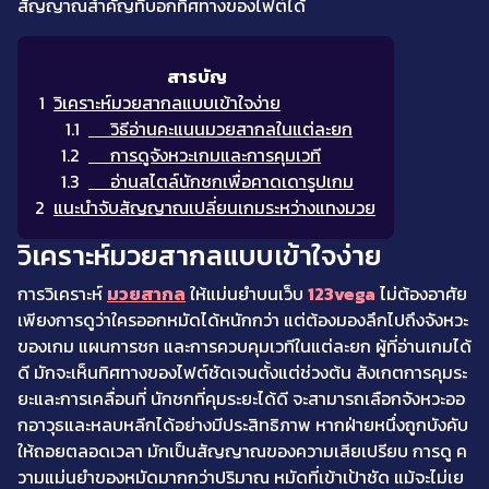
สัญญาณสำคัญที่บอกทิศทางของไฟต์ได้
วิเคราะห์มวยสากลแบบเข้าใจง่าย
วิธีอ่านคะแนนมวยสากลในแต่ละยก
การดูจังหวะเกมและการคุมเวที
อ่านสไตล์นักชกเพื่อคาดเดารูปเกม
แนะนำจับสัญญาณเปลี่ยนเกมระหว่างแทงมวย
วิเคราะห์มวยสากลแบบเข้าใจง่าย
การวิเคราะห์
มวยสากล
ให้แม่นยำบนเว็บ
123vega
ไม่ต้องอาศัย
เพียงการดูว่าใครออกหมัดได้หนักกว่า แต่ต้องมองลึกไปถึงจังหวะ
ของเกม แผนการชก และการควบคุมเวทีในแต่ละยก ผู้ที่อ่านเกมได้
ดี มักจะเห็นทิศทางของไฟต์ชัดเจนตั้งแต่ช่วงต้น สังเกตการคุมระ
ยะและการเคลื่อนที่ นักชกที่คุมระยะได้ดี จะสามารถเลือกจังหวะออ
กอาวุธและหลบหลีกได้อย่างมีประสิทธิภาพ หากฝ่ายหนึ่งถูกบังคับ
ให้ถอยตลอดเวลา มักเป็นสัญญาณของความเสียเปรียบ การดู ค
วามแม่นยำของหมัดมากกว่าปริมาณ หมัดที่เข้าเป้าชัด แม้จะไม่เย