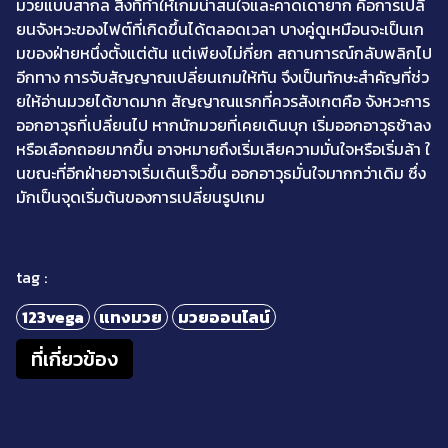
มวยแบบสากล สิ่งที่ทำให้เกมน่าสนใจและคาดเดายาก คือการเปลี่
ยนจังหวะของไฟต์ที่เกิดขึ้นได้ตลอดเวลา บางคู่ดูเหมือนจะเป็นเก
มของฝ่ายหนึ่งตั้งแต่ต้น แต่เพียงไม่กี่ยก สถานการณ์กลับพลิกไป
อีกทาง การจับสัญญาณเปลี่ยนเกมให้ทัน จึงเป็นทักษะสำคัญที่ช่ว
ยให้อ่านมวยได้ขาดมาก สัญญาณแรกที่ควรสังเกตคือ จังหวะการ
ออกอาวุธที่เปลี่ยนไป หากนักมวยที่เคยเดินบุก เริ่มออกอาวุธช้าลง
หรือเลือกถอยมากขึ้น อาจหมายถึงเริ่มเสียความมั่นใจหรือเริ่มล้า ใ
นขณะที่อีกฝ่ายอาจเริ่มเดินเร็วขึ้น ออกอาวุธมั่นใจมากกว่าเดิม ซึ่ง
มักเป็นจุดเริ่มต้นของการเปลี่ยนรูปเกม
tag :
123vega
แทงมวย
มวยออนไลน์
ที่เกี่ยวข้อง