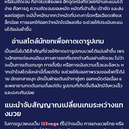
หรือไม่ชัดเจน ก็อาจไม่เพียงพอ อีกจุดหนึ่งที่ช่วยให้อ่านคะแนนได้
ง่าย คือการดู ความชัดเจนของหมัด หมัดที่เข้าเต็ม เป้าชัด และส่ง
ผลต่อคู่ชก จะมีน้ำหนักมากกว่าหมัดที่ปะทะการ์ดหรือเฉียดเพียงเ
ล็กน้อย การแยกให้ออกว่าหมัดใดมีผลจริง จะช่วยให้ประเมินคะแน
นได้แม่นยำขึ้น
อ่านสไตล์นักชกเพื่อคาดเดารูปเกม
เป็นหนึ่งในวิธีสำคัญที่ช่วยให้คาดเดารูปเกมมวยได้แม่นยำขึ้น เพร
าะนักชกแต่ละคนมีแนวทางการชกที่แตกต่างกันอย่างชัดเจน ไม่ว่า
จะเป็นการเดินเกมรุก การตั้งรับ หรือการเน้นความเร็วและจังหวะ ห
ากเข้าใจสไตล์เหล่านี้ตั้งแต่ต้น จะช่วยให้มองภาพรวมของไฟต์ได้ง่
าย นักชกสายบุก มักเป็นฝ่ายเดินเข้าหาคู่ชก ออกหมัดต่อเนื่อง แ
ละพยายามกดดันเกมตั้งแต่ต้น รูปเกมที่เกิดขึ้นจึงมักมีจังหวะเร็ว
และปะทะกันบ่อย
แนะนำจับสัญญาณเปลี่ยนเกมระหว่างแท
งมวย
ในการดูมวยบนเว็บ
123vega
ที่ไม่ว่าจะเป็น การแทงมวยไทย หรือ