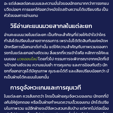
อะ แต่ส่งผลต่อคะแนนและความมั่นใจของนักชกมากกว่าการชกแบ
บวืดบ่อยๆ การแยกให้ออกว่าหมัดใดสร้างความได้เปรียบจริง เป็น
หัวใจของการอ่านเกม
วิธีอ่านคะแนนมวยสากลในแต่ละยก
อ่านคะแนนมวยในแต่ละยก เป็นทักษะสำคัญที่ช่วยให้เข้าใจว่าใคร
กำลังได้เปรียบในสายตากรรมการ เพราะไม่ได้ตัดสินกันแค่หมัดห
นักหรือการน็อกเอาต์เท่านั้น แต่ให้ความสำคัญกับภาพรวมของกา
รชกในแต่ละยกอย่างชัดเจน สิ่งแรกที่ควรเข้าใจคือ หลักการให้คะแ
นนของ
มวยออนไลน์
โดยทั่วไป กรรมการจะพิจารณาจากหมัดที่เข้
าเป้าอย่างชัดเจน ความแม่นยำ การคุมเกม และการป้องกันตัว นัก
ชกที่ออกอาวุธได้มีคุณภาพ คุมระยะได้ดี และเสียเปรียบน้อยกว่า มั
กเป็นฝ่ายได้คะแนนในยกนั้น
การดูจังหวะเกมและการคุมเวที
ในแต่ละยก ควรสังเกตว่า ใครเป็นฝ่ายคุมจังหวะของเกม นักชกที่บั
งคับให้คู่ชกถอย หรือเป็นฝ่ายกำหนดความเร็วของเกม มักได้เปรีย
บในภาพรวม แม้อีกฝ่ายจะมีจังหวะสวนกลับบ้าง แต่หากไม่ต่อเนื่อง