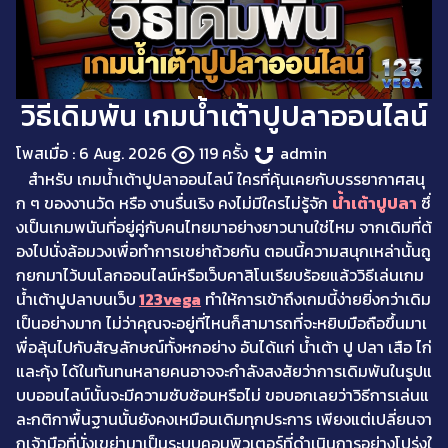
วิธีเดิมพัน เกมน้ำเต้าปูปลาออนไลน์
โพสเมื่อ : 6 Aug. 2026
119 ครั้ง
admin
สำหรับ เกมน้ำเต้าปูปลาออนไลน์ ใครที่คุ้นเคยกับบรรยากาศสนุ
ก ๆ ของงานวัด หรือ งานรื่นเริง คงไม่มีใครไม่รู้จัก
น้ำเต้าปูปลา
ซึ่
งเป็นเกมพนันที่อยู่คู่กับคนไทยมาอย่างยาวนานใช่ไหม จากเดิมที่ต้
องไปนั่งล้อมวงเพื่อทำการเขย่าถ้วยกัน ตอนนี้ความสนุกเหล่านั้นถู
กยกมาไว้บนโลกออนไลน์หรือเว็บคาสิโนเรียบร้อยแล้ววิธีเล่นเกม
น้ำเต้าปูปลาบนเว็บ
123vega
ทำให้การเข้าถึงเกมนี้ง่ายยิ่งกว่าเดิม
เป็นอย่างมาก ไม่ว่าคุณจะอยู่ที่ไหนก็สามารถที่จะหยิบมือถือขึ้นมาเ
พื่อลุ้นไปกับสัญลักษณ์ทั้งหกอย่าง อันได้แก่ น้ำเต้า ปู ปลา เสือ ไก่
และกุ้ง ได้ในทันทuหลายคนอาจจะกำลังสงสัยว่าการเดิมพันในรูปแ
บบออนไลน์นั้นจะมีความซับซ้อนหรือไม่ ขอบอกเลยว่าวิธีการเล่นแ
ละกติกาพื้นฐานนั้นยังคงเหมือนเดิมทุกประการ เพียงแต่เปลี่ยนจา
กเจ้ามือที่นั่งเขย่ามาเป็นระบบคอมพิวเตอร์ที่ดำเนินการอย่างโปร่งใ