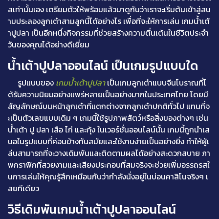
สเท่านั้นเอง เตรียมตัวให้พร้อมแล้วมาดูกันว่าเราจะเริ่มต้นเข้าสู่สน
ามประลองลูกเต๋าสามลูกนี้ได้อย่างไร เพื่อที่จะให้การเล่น เกมน้ำเต้
าปูปลา เป็นอีกหนึ่งกิจกรรมที่ช่วยสร้างความตื่นเต้นในชีวิตประจำ
วันของคุณได้อย่างดีเยี่ยม
น้ำเต้าปูปลาออนไลน์ เป็นเกมรูปแบบใด
รูปแบบของ
เกมน้ำเต้าปูปลา
เป็นเกมลูกเต๋าแบบจีนโบราณที่ไ
ด้รับความนิยมอย่างแพร่หลายเป็นอย่างมากในประเทศไทย โดยมี
สัญลักษณ์บนหน้าลูกเต๋าที่แตกต่างจากลูกเต๋าปกติทั่วไป แทนที่จ
ะเป็นตัวเลขแบบเดิม ๆ เกมนี้ใช้รูปภาพสัตว์หรือสิ่งของต่างๆ เช่น
น้ำเต้า ปู ปลา เสือ ไก่ และกุ้ง ในเวอร์ชั่นออนไลน์นั้น เกมนี้ถูกนำเส
นอในรูปแบบที่ค่อนข้างทันสมัยและใช้งานง่ายเป็นอย่างยิ่ง ทำให้ผู้เ
ล่นสามารถที่จะวางเดิมพันและติดตามผลได้อย่างสะดวกสบาย ภา
พกราฟิกที่สวยงามและเสียงประกอบที่สมจริงจะช่วยเพิ่มอรรถรสใ
นการเล่นให้คุณรู้สึกเหมือนกับว่ากำลังนั่งอยู่ในบ่อนคาสิโนจริงๆ เ
ลยทีเดียว
วิธีเดิมพันเกมน้ำเต้าปูปลาออนไลน์