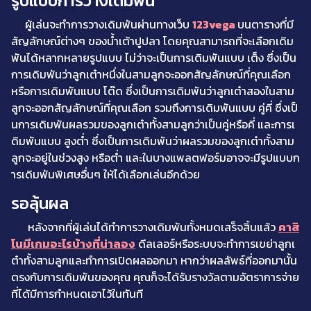
รูปแบบการวางเดิมพัน
ผู้เล่นจะทำการวางเดิมพันผ่านทางเว็บ
123vega
บนตารางที่มี
สัญลักษณ์ต่างๆ ของน้ำเต้าปูปลา โดยคุณสามารถที่จะเลือกเดิม
พันได้หลากหลายรูปแบบ ไม่ว่าจะเป็นการเดิมพันแบบ เต็ง ซึ่งเป็น
การเดิมพันว่าลูกเต๋าหนึ่งในสามลูกจะออกสัญลักษณ์ที่คุณเลือก
หรือการเดิมพันแบบ โต๊ด ซึ่งเป็นการเดิมพันว่าลูกเต๋าสองในสาม
ลูกจะออกสัญลักษณ์ที่คุณเลือก รวมถึงการเดิมพันแบบ คู่คี่ ซึ่งเป็
นการเดิมพันผลรวมของลูกเต๋าทั้งสามลูกว่าเป็นคู่หรือคี่ และการเ
ดิมพันแบบ สูงต่ำ ซึ่งเป็นการเดิมพันว่าผลรวมของลูกเต๋าทั้งสาม
ลูกจะอยู่ในช่วงสูง หรือต่ำ และในบางแพลตฟอร์มอาจจะมีรูปแบบก
ารเดิมพันพิเศษอื่นๆ ให้ได้เลือกเล่นอีกด้วย
รอลุ้นผล
หลังจากที่ผู้เล่นได้ทำการวางเดิมพันทั้งหมดเสร็จสิ้นแล้ว
คาสิ
โนมีเกมอะไรบ้างที่น่าลอง
ดีลเลอร์หรือระบบจะทำการเขย่าลูกเ
ต๋าทั้งสามลูกและทำการเปิดผลออกมา หากว่าผลลัพธ์ที่ออกมานั้น
ตรงกับการเดิมพันของคุณ คุณก็จะได้รับรางวัลตามอัตราการจ่าย
ที่ได้มีการกำหนดเอาไว้ในทันที