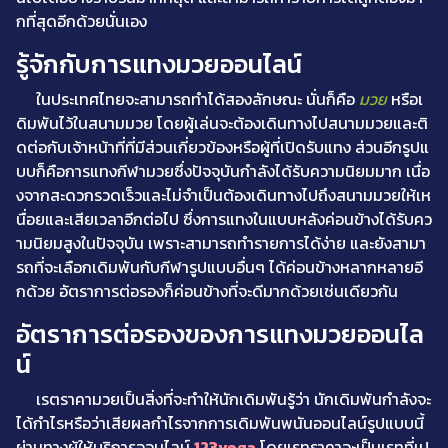
กที่สุดอีกด้วยนั่นเอง
รู้จักกับการแทงมวยออนไลน์
ในประเทศไทยจะสามารถทำได้สองลักษณะ นั่นก็คือ
มวย
หรือเ
ดิมพันไว้ในสนามมวย โดยผู้เล่นจะต้องเดินทางไปสนามมวยและติ
ดต่อกับเจ้าหน้าที่ที่มีส่วนเกี่ยวข้องหรือผู้ที่เปิดรับแทง ส่วนอีกรูปแ
บบก็คือการแทงกีฬามวยซึ่งปัจจุบันกำลังได้รับความนิยมมาก เนื่อ
งจากสะดวกรวดเร็วและไม่จำเป็นต้องเดินทางไปถึงสนามมวยให้เห
นื่อยและเสียเวลาอีกต่อไป ซึ่งการแทงในแบบหลังค่อนข้างได้รับคว
ามนิยมสูงในปัจจุบัน เพราะสามารถทำรายการได้ง่าย และยังสามา
รถที่จะเลือกเดิมพันกับกีฬารูปแบบอื่นๆ ได้ค่อนข้างหลากหลายอี
กด้วย อัตราการต่อรองก็ค่อนข้างที่จะดีมากด้วยเช่นเดียวกัน
อัตราการต่อรองของการแทงมวยออนไล
น์
เรตราคามวยเป็นสิ่งที่จะทำให้นักเดิมพันรู้ว่า นักเดิมพันกำลังจะ
ได้กำไรหรือว่าเสียผลกำไรจากการเดิมพันพนันออนไลน์รูปแบบนี้
ผ่านทางผู้ให้บริการออนไลน์
123vega
โดยเรทราคาจะเป็นเรทที่เป