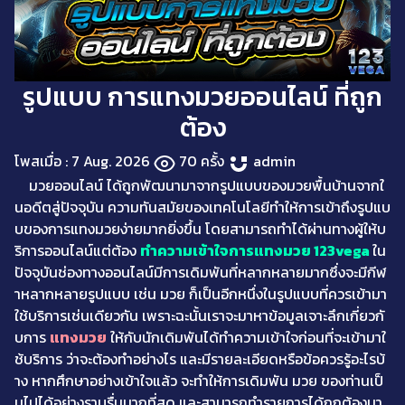
รูปแบบ การแทงมวยออนไลน์ ที่ถูก
ต้อง
โพสเมื่อ : 7 Aug. 2026
70 ครั้ง
admin
มวยออนไลน์ ได้ถูกพัฒนามาจากรูปแบบของมวยพื้นบ้านจากใ
นอดีตสู่ปัจจุบัน ความทันสมัยของเทคโนโลยีทำให้การเข้าถึงรูปแบ
บของการแทงมวยง่ายมากยิ่งขึ้น โดยสามารถทำได้ผ่านทางผู้ให้บ
ริการออนไลน์แต่ต้อง
ทำความเข้าใจการแทงมวย 123vega
ใน
ปัจจุบันช่องทางออนไลน์มีการเดิมพันที่หลากหลายมากซึ่งจะมีกีฬ
าหลากหลายรูปแบบ เช่น มวย ก็เป็นอีกหนึ่งในรูปแบบที่ควรเข้ามา
ใช้บริการเช่นเดียวกัน เพราะฉะนั้นเราจะมาหาข้อมูลเจาะลึกเกี่ยวกั
บการ
แทงมวย
ให้กับนักเดิมพันได้ทำความเข้าใจก่อนที่จะเข้ามาใ
ช้บริการ ว่าจะต้องทำอย่างไร และมีรายละเอียดหรือข้อควรรู้อะไรบ้
าง หากศึกษาอย่างเข้าใจแล้ว จะทำให้การเดิมพัน มวย ของท่านเป็
นไปได้อย่างราบรื่นมากที่สุด และสามารถทำรายการได้ถูกต้องมา