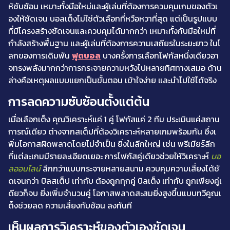
ห้ซับซ้อน เหมาะทั้งมือใหม่และผู้เล่นที่ต้องการควบคุมเกมของตัวเ
องให้ชัดเจน บอลเต็งไม่ใช่ตัวเลือกที่หวือหวาที่สุด แต่เป็นรูปแบบ
ที่มีโครงสร้างชัดเจนและควบคุมได้มากกว่า เหมาะทั้งกับมือใหม่ที่
กำลังสร้างพื้นฐาน และผู้เล่นที่ต้องการความเสถียรในระยะยาว ในโ
ลกของการเดิมพัน
ฟุตบอล
บางครั้งการเลือกโฟกัสหนึ่งเดียวอา
จทรงพลังมากกว่าการกระจายความหวังไปหลายทิศทางเสมอ ด้าน
ล่างคือเหตุผลแบบแยกเป็นขั้นตอน เข้าใจง่าย และนำไปใช้ได้จริง
การลดความซับซ้อนตั้งแต่ต้น
เมื่อเลือกเต็ง คุณวิเคราะห์แค่ 1 คู่ โฟกัสแค่ 2 ทีม ประเมินแค่สถาน
การณ์เดียว ต่างจากสเต็ปที่ต้องวิเคราะห์หลายเกมพร้อมกัน ซึ่งเ
พิ่มโอกาสผิดพลาดโดยไม่จำเป็น ยิ่งในลีกใหญ่ เช่น พรีเมียร์ลีก
ที่แต่ละเกมมีรายละเอียดเยอะ การโฟกัสคู่เดียวช่วยให้วิเคราะห์
บอ
ลออนไลน์
ลึกกว่าแบบกระจายหลายสนาม ควบคุมความเสี่ยงได้ชั
ดเจนกว่า บิลสเต็ป เท่ากับ ต้องถูกทุกคู่ บิลเต็ง เท่ากับ ถูกเพียงคู่เ
ดียวก็จบ ยิ่งเพิ่มจำนวนคู่ โอกาสพลาดสะสมยิ่งสูงขึ้นแบบทวีคูณเ
ต็งช่วยลด ความเสี่ยงทับซ้อน ลงทันที
เห็นผลการวิเคราะห์ของตัวเองชัดเจน