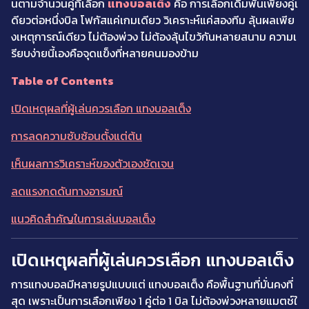
นตามจำนวนคู่ที่เลือก
แทงบอลเต็ง
คือ การเลือกเดิมพันเพียงคู่เ
ดียวต่อหนึ่งบิล โฟกัสแค่เกมเดียว วิเคราะห์แค่สองทีม ลุ้นผลเพีย
งเหตุการณ์เดียว ไม่ต้องพ่วง ไม่ต้องลุ้นไขว้กันหลายสนาม ความเ
รียบง่ายนี้เองคือจุดแข็งที่หลายคนมองข้าม
Table of Contents
เปิดเหตุผลที่ผู้เล่นควรเลือก แทงบอลเต็ง
การลดความซับซ้อนตั้งแต่ต้น
เห็นผลการวิเคราะห์ของตัวเองชัดเจน
ลดแรงกดดันทางอารมณ์
แนวคิดสำคัญในการเล่นบอลเต็ง
เปิดเหตุผลที่ผู้เล่นควรเลือก แทงบอลเต็ง
การแทงบอลมีหลายรูปแบบแต่ แทงบอลเต็ง คือพื้นฐานที่มั่นคงที่
สุด เพราะเป็นการเลือกเพียง 1 คู่ต่อ 1 บิล ไม่ต้องพ่วงหลายแมตช์ใ