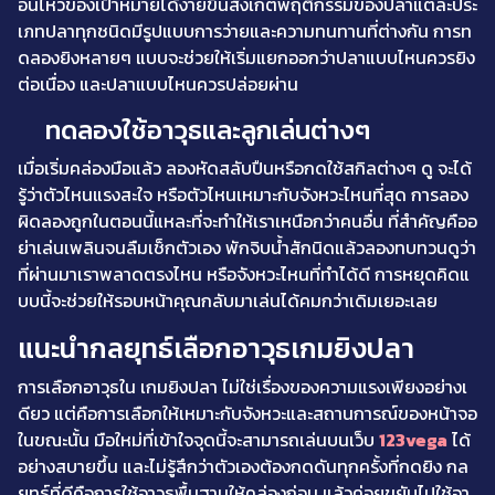
อนไหวของเป้าหมายได้ง่ายขึ้นสังเกตพฤติกรรมของปลาแต่ละประ
เภทปลาทุกชนิดมีรูปแบบการว่ายและความทนทานที่ต่างกัน การท
ดลองยิงหลายๆ แบบจะช่วยให้เริ่มแยกออกว่าปลาแบบไหนควรยิง
ต่อเนื่อง และปลาแบบไหนควรปล่อยผ่าน
ทดลองใช้อาวุธและลูกเล่นต่างๆ
เมื่อเริ่มคล่องมือแล้ว ลองหัดสลับปืนหรือกดใช้สกิลต่างๆ ดู จะได้
รู้ว่าตัวไหนแรงสะใจ หรือตัวไหนเหมาะกับจังหวะไหนที่สุด การลอง
ผิดลองถูกในตอนนี้แหละที่จะทำให้เราเหนือกว่าคนอื่น ที่สำคัญคืออ
ย่าเล่นเพลินจนลืมเช็กตัวเอง พักจิบน้ำสักนิดแล้วลองทบทวนดูว่า
ที่ผ่านมาเราพลาดตรงไหน หรือจังหวะไหนที่ทำได้ดี การหยุดคิดแ
บบนี้จะช่วยให้รอบหน้าคุณกลับมาเล่นได้คมกว่าเดิมเยอะเลย
แนะนำกลยุทธ์เลือกอาวุธเกมยิงปลา
การเลือกอาวุธใน เกมยิงปลา ไม่ใช่เรื่องของความแรงเพียงอย่างเ
ดียว แต่คือการเลือกให้เหมาะกับจังหวะและสถานการณ์ของหน้าจอ
ในขณะนั้น มือใหม่ที่เข้าใจจุดนี้จะสามารถเล่นบนเว็บ
123vega
ได้
อย่างสบายขึ้น และไม่รู้สึกว่าตัวเองต้องกดดันทุกครั้งที่กดยิง กล
ยุทธ์ที่ดีคือการใช้อาวุธพื้นฐานให้คล่องก่อน แล้วค่อยขยับไปใช้อา