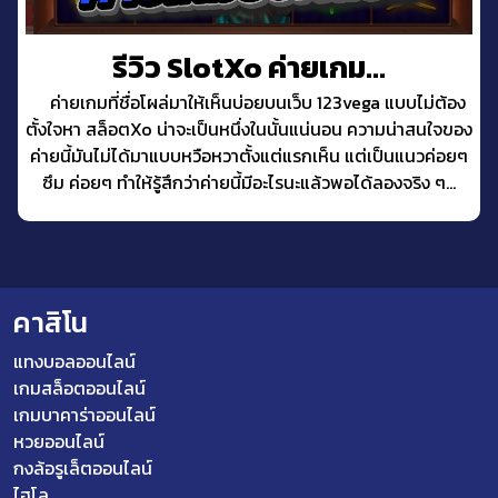
รีวิว SlotXo ค่ายเกม...
ค่ายเกมที่ชื่อโผล่มาให้เห็นบ่อยบนเว็บ 123vega แบบไม่ต้อง
ตั้งใจหา สล็อตXo น่าจะเป็นหนึ่งในนั้นแน่นอน ความน่าสนใจของ
ค่ายนี้มันไม่ได้มาแบบหวือหวาตั้งแต่แรกเห็น แต่เป็นแนวค่อยๆ
ซึม ค่อยๆ ทำให้รู้สึกว่าค่ายนี้มีอะไรนะแล้วพอได้ลองจริง ๆ...
คาสิโน
แทงบอลออนไลน์
เกมสล็อตออนไลน์
เกมบาคาร่าออนไลน์
หวยออนไลน์
กงล้อรูเล็ตออนไลน์
ไฮโล