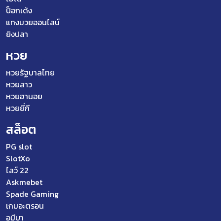
ป็อกเด้ง
แทงมวยออนไลน์
ยิงปลา
หวย
หวยรัฐบาลไทย
หวยลาว
หวยฮานอย
หวยยี่กี
สล็อต
PG slot
SlotXo
ไลว์ 22
Askmebet
Spade Gaming
เกมอะตรอน
อมีบา